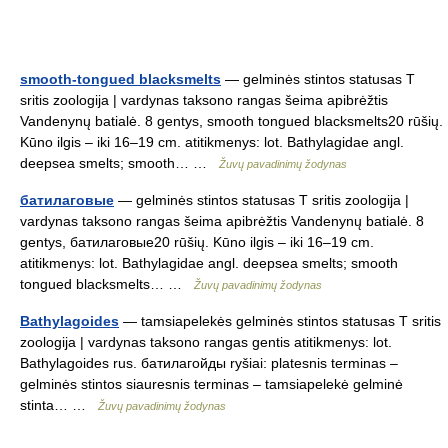
smooth-tongued blacksmelts
— gelminės stintos statusas T
sritis zoologija | vardynas taksono rangas šeima apibrėžtis
Vandenynų batialė. 8 gentys, smooth tongued blacksmelts20 rūšių.
Kūno ilgis – iki 16–19 cm. atitikmenys: lot. Bathylagidae angl.
deepsea smelts; smooth… …
Žuvų pavadinimų žodynas
батилаговые
— gelminės stintos statusas T sritis zoologija |
vardynas taksono rangas šeima apibrėžtis Vandenynų batialė. 8
gentys, батилаговые20 rūšių. Kūno ilgis – iki 16–19 cm.
atitikmenys: lot. Bathylagidae angl. deepsea smelts; smooth
tongued blacksmelts… …
Žuvų pavadinimų žodynas
Bathylagoides
— tamsiapelekės gelminės stintos statusas T sritis
zoologija | vardynas taksono rangas gentis atitikmenys: lot.
Bathylagoides rus. батилагойды ryšiai: platesnis terminas –
gelminės stintos siauresnis terminas – tamsiapelekė gelminė
stinta… …
Žuvų pavadinimų žodynas