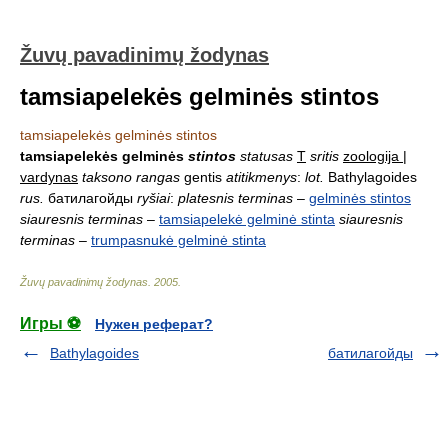
Žuvų pavadinimų žodynas
tamsiapelekės gelminės stintos
tamsiapelekės gelminės stintos
tamsiapelekės gelminės
stintos
statusas
T
sritis
zoologija |
vardynas
taksono rangas
gentis
atitikmenys
:
lot.
Bathylagoides
rus.
батилагойды
ryšiai
:
platesnis terminas
–
gelminės stintos
siauresnis terminas
–
tamsiapelekė gelminė stinta
siauresnis
terminas
–
trumpasnukė gelminė stinta
Žuvų pavadinimų žodynas
.
2005
.
Игры ⚽
Нужен реферат?
Bathylagoides
батилагойды