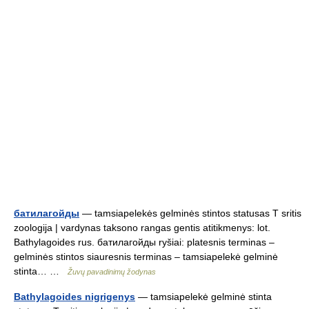
батилагойды
— tamsiapelekės gelminės stintos statusas T sritis
zoologija | vardynas taksono rangas gentis atitikmenys: lot.
Bathylagoides rus. батилагойды ryšiai: platesnis terminas –
gelminės stintos siauresnis terminas – tamsiapelekė gelminė
stinta… …
Žuvų pavadinimų žodynas
Bathylagoides nigrigenys
— tamsiapelekė gelminė stinta