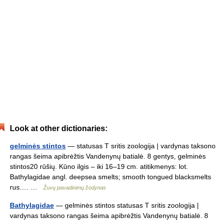
Look at other dictionaries:
gelminės stintos
— statusas T sritis zoologija | vardynas taksono
rangas šeima apibrėžtis Vandenynų batialė. 8 gentys, gelminės
stintos20 rūšių. Kūno ilgis – iki 16–19 cm. atitikmenys: lot.
Bathylagidae angl. deepsea smelts; smooth tongued blacksmelts
rus.… …
Žuvų pavadinimų žodynas
Bathylagidae
— gelminės stintos statusas T sritis zoologija |
vardynas taksono rangas šeima apibrėžtis Vandenynų batialė. 8