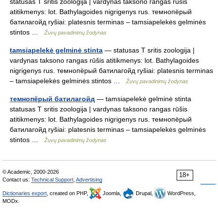
statusas T sritis zoologija | vardynas taksono rangas rūšis
atitikmenys: lot. Bathylagoides nigrigenys rus. темнопёрый
батилагойд ryšiai: platesnis terminas – tamsiapelekės gelminės
stintos …
Žuvų pavadinimų žodynas
tamsiapelekė gelminė stinta
— statusas T sritis zoologija |
vardynas taksono rangas rūšis atitikmenys: lot. Bathylagoides
nigrigenys rus. темнопёрый батилагойд ryšiai: platesnis terminas
– tamsiapelekės gelminės stintos …
Žuvų pavadinimų žodynas
темнопёрый батилагойд
— tamsiapelekė gelminė stinta
statusas T sritis zoologija | vardynas taksono rangas rūšis
atitikmenys: lot. Bathylagoides nigrigenys rus. темнопёрый
батилагойд ryšiai: platesnis terminas – tamsiapelekės gelminės
stintos …
Žuvų pavadinimų žodynas
© Academic, 2000-2026
18+
Contact us:
Technical Support
,
Advertising
Dictionaries export
, created on PHP,
Joomla,
Drupal,
WordPress,
MODx.