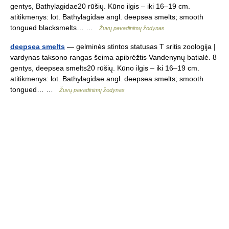
gentys, Bathylagidae20 rūšių. Kūno ilgis – iki 16–19 cm.
atitikmenys: lot. Bathylagidae angl. deepsea smelts; smooth
tongued blacksmelts… …
Žuvų pavadinimų žodynas
deepsea smelts
— gelminės stintos statusas T sritis zoologija |
vardynas taksono rangas šeima apibrėžtis Vandenynų batialė. 8
gentys, deepsea smelts20 rūšių. Kūno ilgis – iki 16–19 cm.
atitikmenys: lot. Bathylagidae angl. deepsea smelts; smooth
tongued… …
Žuvų pavadinimų žodynas