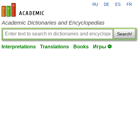
RU
DE
ES
FR
en-academic.com
Academic Dictionaries and Encyclopedias
Search!
Interpretations
Translations
Books
Игры ⚽